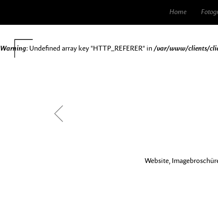
Home
Fotog
Warning
: Undefined array key "HTTP_REFERER" in
/var/www/clients/cli
<
Website, Imagebroschür