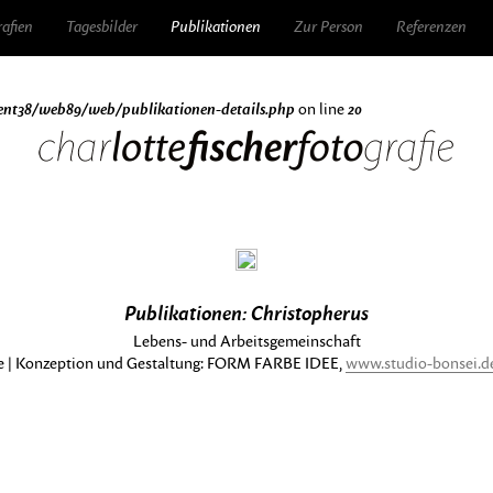
rafien
Tagesbilder
Publikationen
Zur Person
Referenzen
ent38/web89/web/publikationen-details.php
on line
20
Publikationen: Christopherus
Lebens- und Arbeitsgemeinschaft
e | Konzeption und Gestaltung: FORM FARBE IDEE,
www.studio-bonsei.d