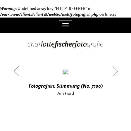
Warning
: Undefined array key "HTTP_REFERER" in
/var/www/clients/client38/web89/web/fotografien.php
on line
47
Toggle
navigation
<
>
Fotografien: Stimmung (No. 7100)
Am Fjord